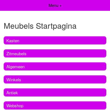
Menu +
Meubels Startpagina
Kasten
Zitmeubels
Algemeen
Winkels
Antiek
Webshop